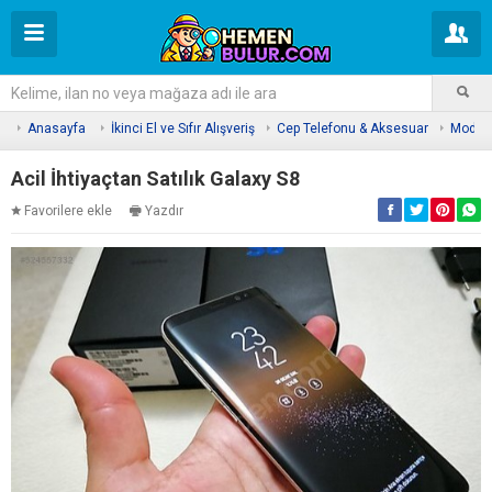
Anasayfa
İkinci El ve Sıfır Alışveriş
Cep Telefonu & Aksesuar
Modell
Acil İhtiyaçtan Satılık Galaxy S8
Favorilere ekle
Yazdır