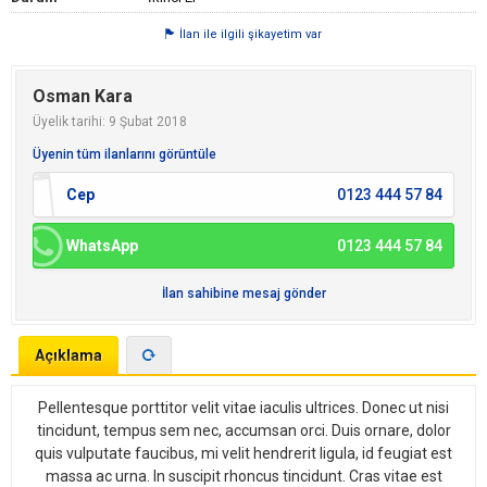
İlan ile ilgili şikayetim var
Osman Kara
Üyelik tarihi: 9 Şubat 2018
Üyenin tüm ilanlarını görüntüle
Cep
0123 444 57 84
WhatsApp
0123 444 57 84
İlan sahibine mesaj gönder
Açıklama
Pellentesque porttitor velit vitae iaculis ultrices. Donec ut nisi
tincidunt, tempus sem nec, accumsan orci. Duis ornare, dolor
quis vulputate faucibus, mi velit hendrerit ligula, id feugiat est
massa ac urna. In suscipit rhoncus tincidunt. Cras vitae est