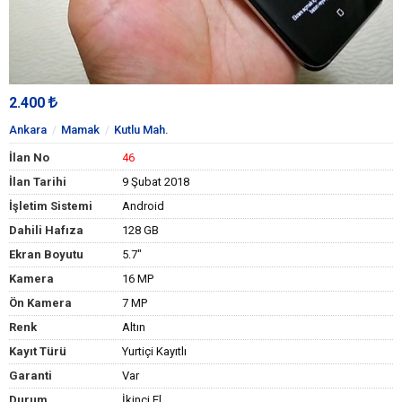
2.400
Ankara
Mamak
Kutlu Mah.
İlan No
46
İlan Tarihi
9 Şubat 2018
İşletim Sistemi
Android
Dahili Hafıza
128 GB
Ekran Boyutu
5.7"
Kamera
16 MP
Ön Kamera
7 MP
Renk
Altın
Kayıt Türü
Yurtiçi Kayıtlı
Garanti
Var
Durum
İkinci El