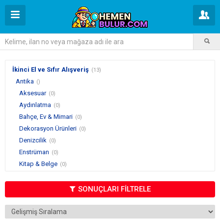
İkinci El ve Sıfır Alışveriş
(13)
Antika
()
Aksesuar
(0)
Aydınlatma
(0)
Bahçe, Ev & Mimari
(0)
Dekorasyon Ürünleri
(0)
Denizcilik
(0)
Enstrüman
(0)
Kitap & Belge
(0)
Makine
(0)
Mobilya
(0)
SONUÇLARI FİLTRELE
Objeler
(0)
Oyuncak
(0)